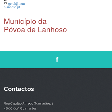
geral@mun-
planhoso.pt
Município da
Póvoa de Lanhoso
Contactos
Rua Capitão Alfredo Guimarães, 1
4800-019 Guimarães